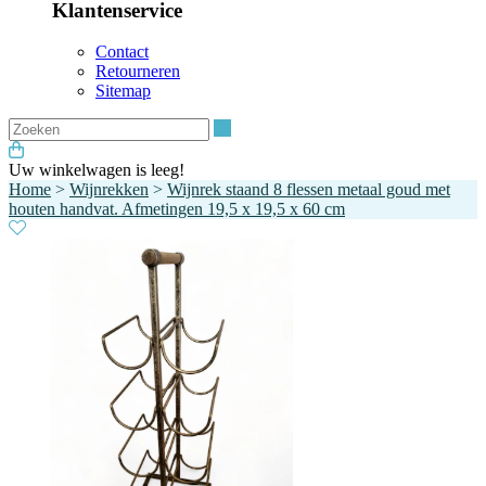
Klantenservice
Contact
Retourneren
Sitemap
Zoeken
Uw winkelwagen is leeg!
Home
>
Wijnrekken
>
Wijnrek staand 8 flessen metaal goud met
houten handvat. Afmetingen 19,5 x 19,5 x 60 cm