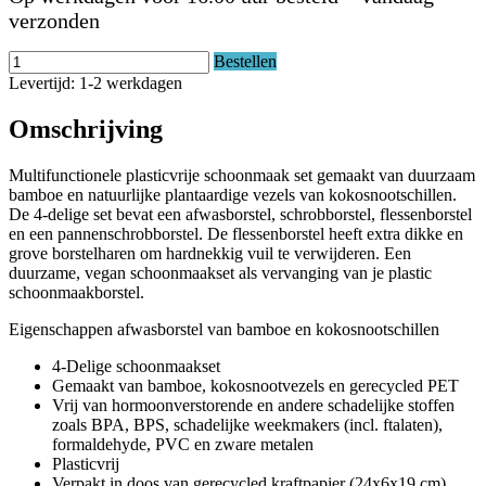
verzonden
Bestellen
Levertijd: 1-2 werkdagen
Omschrijving
Multifunctionele plasticvrije schoonmaak set gemaakt van duurzaam
bamboe en natuurlijke plantaardige vezels van kokosnootschillen.
De 4-delige set bevat een afwasborstel, schrobborstel, flessenborstel
en een pannenschrobborstel. De flessenborstel heeft extra dikke en
grove borstelharen om hardnekkig vuil te verwijderen. Een
duurzame, vegan schoonmaakset als vervanging van je plastic
schoonmaakborstel.
Eigenschappen afwasborstel van bamboe en kokosnootschillen
4-Delige schoonmaakset
Gemaakt van bamboe, kokosnootvezels en gerecycled PET
Vrij van hormoonverstorende en andere schadelijke stoffen
zoals BPA, BPS, schadelijke weekmakers (incl. ftalaten),
formaldehyde, PVC en zware metalen
Plasticvrij
Verpakt in doos van gerecycled kraftpapier (24x6x19 cm)