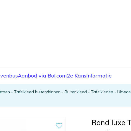
evenbus
Aanbod via Bol.com
2e Kans
Informatie
atoen - Tafelkleed buiten/binnen - Buitenkleed - Tafelkleden - Uitwas
Rond luxe T